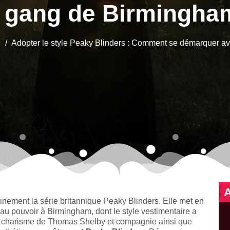
 gang de Birmingha
Adopter le style Peaky Blinders : Comment se démarquer a
inement la série britannique Peaky Blinders. Elle met en
au pouvoir à Birmingham, dont le style vestimentaire a
 le charisme de Thomas Shelby et compagnie ainsi que