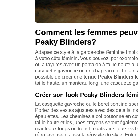
Comment les femmes peuven
Peaky Blinders?
Adapter ce style à la garde-robe féminine imp
à votre côté féminin. Vous pouvez, par exempl
ou à rayures avec un pantalon à taille haute aj
casquette gavroche ou un chapeau cloche ainsi 
possible de créer une
tenue Peaky Blinders
f
taille haute, un manteau long, une casquette ga
Créer son look Peaky Blinders fémi
La casquette gavroche ou le béret sont indis
Portez des vestes ajustées avec des détails ins
épaulettes. Les chemises à col boutonné en coto
taille haute et les jupes crayons seront égale
manteaux longs ou trench-coats ainsi que les bo
rétro favorisent aussi la réussite du style. Enfi