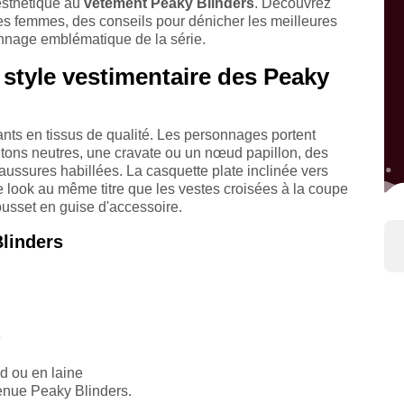
 esthétique au
vêtement Peaky Blinders
. Découvrez
s femmes, des conseils pour dénicher les meilleures
onnage emblématique de la série.
e style vestimentaire des Peaky
ants en tissus de qualité. Les personnages portent
tons neutres, une cravate ou un nœud papillon, des
aussures habillées. La casquette plate inclinée vers
e look au même titre que les vestes croisées à la coupe
usset en guise d'accessoire.
Blinders
é
d ou en laine
tenue Peaky Blinders.