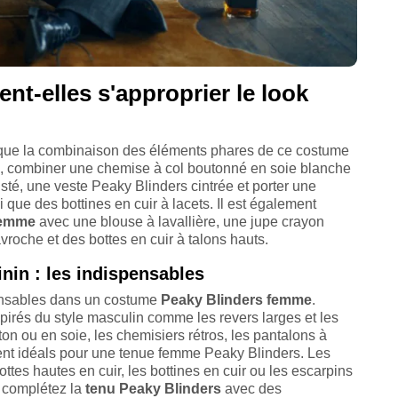
t-elles s'approprier le look
lique la combinaison des éléments phares de ce costume
e, combiner une chemise à col boutonné en soie blanche
usté, une veste Peaky Blinders cintrée et porter une
que des bottines en cuir à lacets. Il est également
emme
avec une blouse à lavallière, une jupe crayon
vroche et des bottes en cuir à talons hauts.
nin : les indispensables
pensables dans un costume
Peaky Blinders femme
.
pirés du style masculin comme les revers larges et les
n ou en soie, les chemisiers rétros, les pantalons à
ment idéals pour une tenue femme Peaky Blinders. Les
ttes hautes en cuir, les bottines en cuir ou les escarpins
n, complétez la
tenu Peaky Blinders
avec des