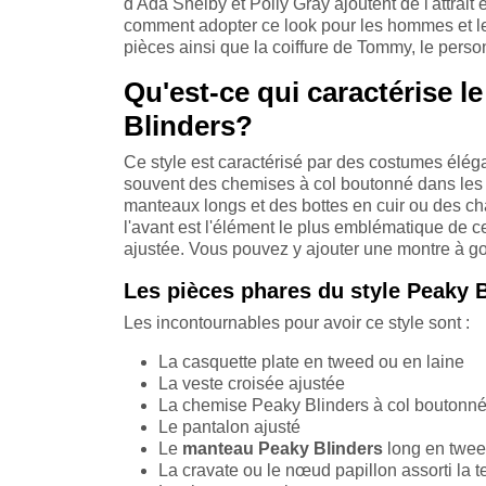
d'Ada Shelby et Polly Gray ajoutent de l'attrait
comment adopter ce look pour les hommes et le
pièces ainsi que la coiffure de Tommy, le pers
Qu'est-ce qui caractérise l
Blinders?
Ce style est caractérisé par des costumes élég
souvent des chemises à col boutonné dans les 
manteaux longs et des bottes en cuir ou des ch
l'avant est l'élément le plus emblématique de c
ajustée. Vous pouvez y ajouter une montre à go
Les pièces phares du style Peaky 
Les incontournables pour avoir ce style sont :
La casquette plate en tweed ou en laine
La veste croisée ajustée
La chemise Peaky Blinders à col boutonn
Le pantalon ajusté
Le
manteau Peaky Blinders
long en twee
La cravate ou le nœud papillon assorti la 