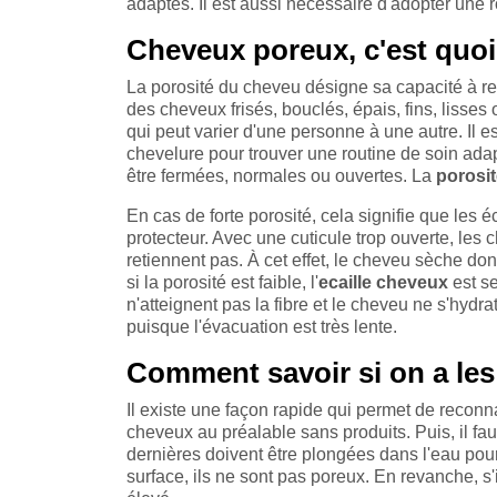
adaptés. Il est aussi nécessaire d'adopter une r
Cheveux poreux, c'est quo
La porosité du cheveu désigne sa capacité à ret
des cheveux frisés, bouclés, épais, fins, lisses 
qui peut varier d'une personne à une autre. Il e
chevelure pour trouver une routine de soin adap
être fermées, normales ou ouvertes. La
porosi
En cas de forte porosité, cela signifie que les 
protecteur. Avec une cuticule trop ouverte, les
retiennent pas. À cet effet, le cheveu sèche don
si la porosité est faible, l'
ecaille cheveux
est s
n'atteignent pas la fibre et le cheveu ne s'hydra
puisque l'évacuation est très lente.
Comment savoir si on a le
Il existe une façon rapide qui permet de reconnaî
cheveux au préalable sans produits. Puis, il f
dernières doivent être plongées dans l'eau pour
surface, ils ne sont pas poreux. En revanche, s'