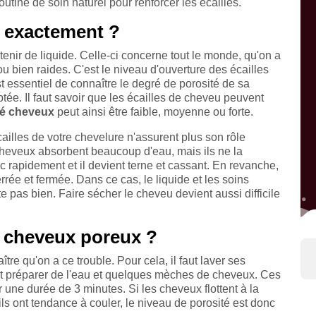
outine de soin naturel pour renforcer les écailles.
i exactement ?
enir de liquide. Celle-ci concerne tout le monde, qu'on a
ou bien raides. C'est le niveau d'ouverture des écailles
st essentiel de connaître le degré de porosité de sa
tée. Il faut savoir que les écailles de cheveu peuvent
té cheveux
peut ainsi être faible, moyenne ou forte.
écailles de votre chevelure n'assurent plus son rôle
 cheveux absorbent beaucoup d'eau, mais ils ne la
c rapidement et il devient terne et cassant. En revanche,
errée et fermée. Dans ce cas, le liquide et les soins
te pas bien. Faire sécher le cheveu devient aussi difficile
s cheveux poreux ?
tre qu'on a ce trouble. Pour cela, il faut laver ses
aut préparer de l'eau et quelques mèches de cheveux. Ces
 une durée de 3 minutes. Si les cheveux flottent à la
ils ont tendance à couler, le niveau de porosité est donc