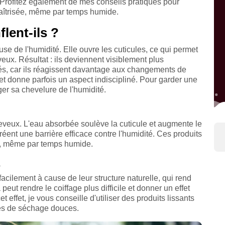
 Profitez également de mes conseils pratiques pour
aîtrisée, même par temps humide.
lent-ils ?
se de l'humidité. Elle ouvre les cuticules, ce qui permet
eux. Résultat : ils deviennent visiblement plus
lés, car ils réagissent davantage aux changements de
e et donne parfois un aspect indiscipliné. Pour garder une
ger sa chevelure de l'humidité.
eveux. L'eau absorbée soulève la cuticule et augmente le
réent une barrière efficace contre l'humidité. Ces produits
ée, même par temps humide.
.
cilement à cause de leur structure naturelle, qui rend
peut rendre le coiffage plus difficile et donner un effet
 effet, je vous conseille d'utiliser des produits lissants
ues de séchage douces.