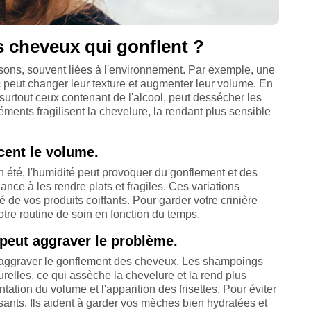
s cheveux qui gonflent ?
sons, souvent liées à l'environnement. Par exemple, une
ec peut changer leur texture et augmenter leur volume. En
, surtout ceux contenant de l'alcool, peut dessécher les
ents fragilisent la chevelure, la rendant plus sensible
cent le volume.
n été, l'humidité peut provoquer du gonflement et des
endance à les rendre plats et fragiles. Ces variations
é de vos produits coiffants. Pour garder votre crinière
otre routine de soin en fonction du temps.
 peut aggraver le problème.
ut aggraver le gonflement des cheveux. Les shampoings
urelles, ce qui assèche la chevelure et la rend plus
ation du volume et l'apparition des frisettes. Pour éviter
ssants. Ils aident à garder vos mèches bien hydratées et