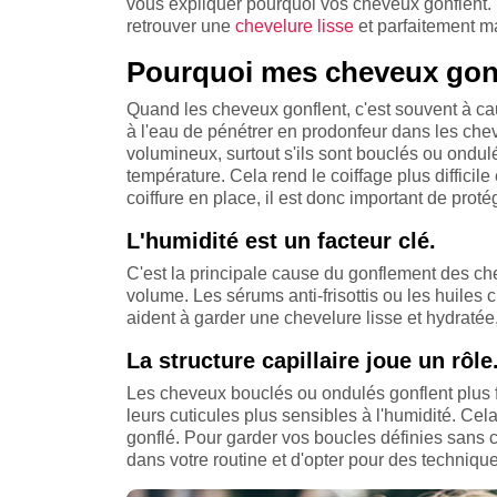
vous expliquer pourquoi vos cheveux gonflent.
retrouver une
chevelure lisse
et parfaitement m
Pourquoi mes cheveux gonf
Quand les cheveux gonflent, c'est souvent à cau
à l'eau de pénétrer en prodonfeur dans les chev
volumineux, surtout s'ils sont bouclés ou ondu
température. Cela rend le coiffage plus difficil
coiffure en place, il est donc important de proté
L'humidité est un facteur clé.
C'est la principale cause du gonflement des ch
volume. Les sérums anti-frisottis ou les huiles c
aident à garder une chevelure lisse et hydrat
La structure capillaire joue un rôle
Les cheveux bouclés ou ondulés gonflent plus fa
leurs cuticules plus sensibles à l'humidité. Cela 
gonflé. Pour garder vos boucles définies sans cet
dans votre routine et d'opter pour des techniq