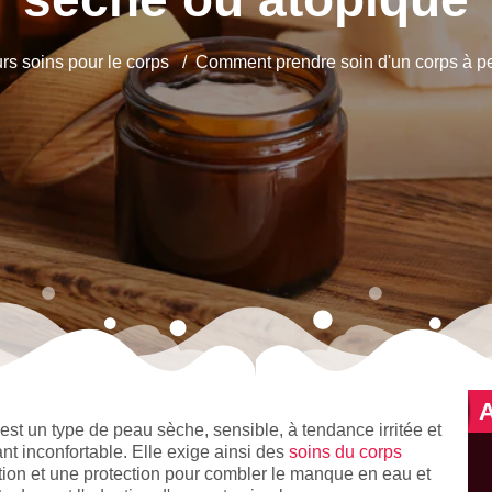
rs soins pour le corps
Comment prendre soin d'un corps à p
st un type de peau sèche, sensible, à tendance irritée et
nt inconfortable. Elle exige ainsi des
soins du corps
tion et une protection pour combler le manque en eau et