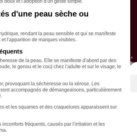
its doux et l'adoption d'un geste simple.
tés d'une peau sèche ou
ydrique, rendant la peau sensible et qui se manifeste
t et l'apparition de marques visibles.
réquents
cheresse de la peau. Elle se manifeste d'abord par des
ude, le genou et le cou) chez l'adulte et sur le visage, le
r, provoquant la sécheresse ou la xérose. Les
 et sont accompagnés de démangeaisons, particulièrement
.
es et les squames et des craquelures apparaissent sur
nconforts fréquents, causés par l'irritation et les
ma.