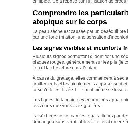
en lipide. Cela repose sur l'utilisation de produ
Comprendre les particulari
atopique sur le corps
La peau sèche est causée par un déséquilibre h
par une forte irritation, une sensation d'inconfor
Les signes visibles et inconforts f
Plusieurs signes permettent d'identifier une sé
plaques rouges, généralement sur les plis (le co
cou et la chevelure chez l'enfant.
À cause du grattage, elles commencent à séche
tiraillements et les picotements apparaissent
lorsqu'elle est lavée. Elle peut même se fissurer
Les lignes de la main deviennent très apparent
les zones que vous avez grattées.
La sécheresse se manifeste par ailleurs par des i
démangeaisons semblables à celles d'un eczé