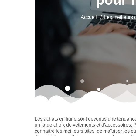
Accueil
Les meilleurs 
Les achats en ligne sont devenus une tendance
un large choix de vêtements et d'accessoires. Po
connaître les meilleurs sites, de maîtriser les é