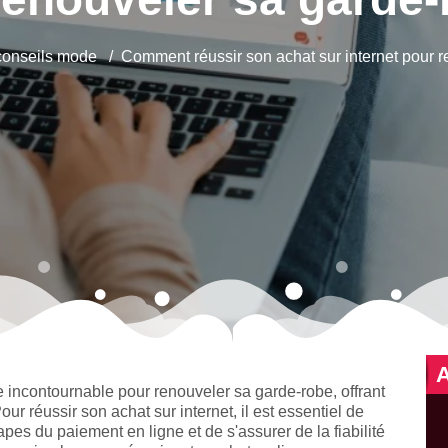
conseils mode
Comment réussir son achat sur internet pour 
 incontournable pour renouveler sa garde-robe, offrant
ur réussir son achat sur internet, il est essentiel de
tapes du paiement en ligne et de s'assurer de la fiabilité