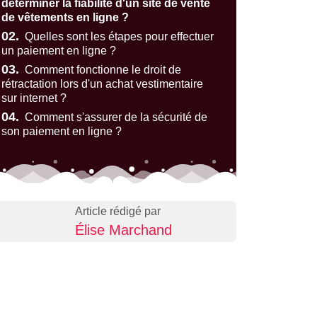
déterminer la fiabilité d'un site de vente
de vêtements en ligne ?
02.
Quelles sont les étapes pour effectuer
un paiement en ligne ?
03.
Comment fonctionne le droit de
rétractation lors d'un achat vestimentaire
sur internet ?
04.
Comment s'assurer de la sécurité de
son paiement en ligne ?
Article rédigé par
Élise Marchand