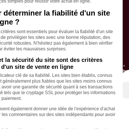
s simples pour réussir votre achat en ligne.
 déterminer la fiabilité d'un site
igne ?
ritères sont essentiels pour évaluer la fiabilité d'un site
 de privilégier les sites avec une bonne réputation, des
écurité robustes. N'hésitez pas également à bien vérifier
ur éviter les mauvaises surprises.
et la sécurité du site sont des critères
é d'un site de vente en ligne
cateur clé de sa fiabilité. Les sites bien établis, connus
nt généralement plus fiables que les sites moins connus
t avoir une garantie de sécurité quant à ses transactions
rité tels que le cryptage SSL pour protéger les informations
e paiement.
peuvent également donner une idée de l'expérience d'achat
er les commentaires sur des sites indépendants pour avoir