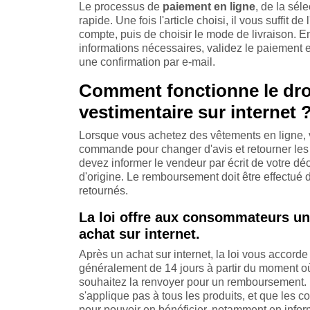
Le processus de
paiement en ligne
, de la séle
rapide. Une fois l'article choisi, il vous suffit 
compte, puis de choisir le mode de livraison. E
informations nécessaires, validez le paiement 
une confirmation par e-mail.
Comment fonctionne le droit
vestimentaire sur internet 
Lorsque vous achetez des vêtements en ligne, vo
commande pour changer d'avis et retourner les 
devez informer le vendeur par écrit de votre dé
d'origine. Le remboursement doit être effectué d
retournés.
La loi offre aux consommateurs un 
achat sur internet.
Après un achat sur internet, la loi vous accorde
généralement de 14 jours à partir du moment 
souhaitez la renvoyer pour un remboursement. I
s'applique pas à tous les produits, et que les 
pour pouvoir en bénéficier, notamment en infor