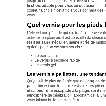
jusqu'au bout des pieds, explorez une variété de
le choix adapté pour chaque occasion
afin 
couleur à choisir, cet article vous donnera des
vous.
Quel vernis pour les pieds l
L'été est une période qui mettra à l'épreuve vo
activités en plein air, il est conseillé de choisir
résister sans s'écailler
, même après de multip
options pour un été sans soucis :
Le permanent
Le vernis à séchage rapide
Le vernis gel
Les vernis à paillettes, une tenda
Qu'y a-t-il de plus agréable que des
ongles de 
paillettes
est une tendance estivale très prisée,
idéal pour une escapade à la plage
, car il
met
atmosphère de célébration, apportant de la lumino
vous faisant briller de mille feux !