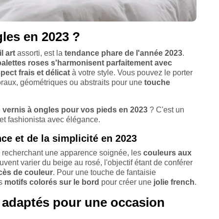
gles en 2023 ?
l art
assorti, est la
tendance phare de l'année 2023
.
palettes roses s'harmonisent parfaitement avec
pect frais et délicat
à votre style. Vous pouvez le porter
oraux, géométriques ou abstraits pour une
touche
e
vernis à ongles pour vos pieds en 2023
? C'est un
 et fashionista avec élégance.
nce et de la simplicité en 2023
n recherchant une apparence soignée, les
couleurs aux
uvent varier du beige au rosé, l'objectif étant de conférer
cès de couleur
. Pour une touche de fantaisie
es
motifs colorés sur le bord
pour créer une
jolie french
.
s adaptés pour une occasion