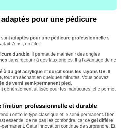
s adaptés pour une pédicure
s sont
adaptés pour une pédicure professionnelle
si
fait. Ainsi, on cite :
icure durable
, il permet de maintenir des ongles
ines
sans recourir à des faux ongles. Il a l'avantage de ne
é à du
gel acrylique
et
durcit sous les rayons UV
. Il
e
, tout en séchant en quelques minutes. Vous pouvez
ée de verni semi-permanent pied
.
oit généralement utilisée pour les manucures, elle permet
 finition professionnelle et durable
 rendu entre le type classique et le semi-permanent. Bien
est essentiel de ne pas les confondre, car ce
gel diffère
i-permanent. Cette innovation continue de surprendre. Et