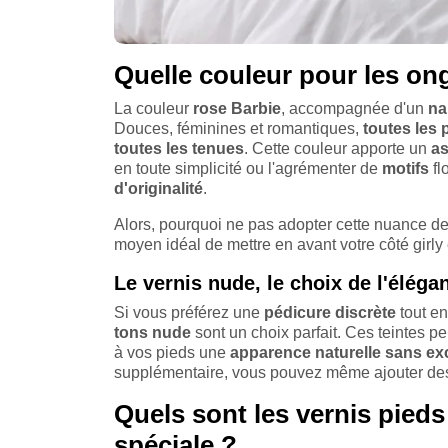
Quelle couleur pour les on
La couleur
rose Barbie
, accompagnée d'un
nai
Douces, féminines et romantiques,
toutes les 
toutes les tenues
. Cette couleur apporte un
as
en toute simplicité ou l'agrémenter de
motifs
fl
d'originalité
.
Alors, pourquoi ne pas adopter cette nuance d
moyen idéal de mettre en avant votre côté girly
Le vernis nude, le choix de l'éléga
Si vous préférez une
pédicure discrète
tout e
tons nude
sont un choix parfait. Ces teintes pe
à vos pieds une
apparence naturelle sans ex
supplémentaire, vous pouvez même ajouter d
Quels sont les vernis pied
spéciale ?