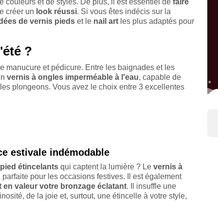
 couleurs et de styles. De plus, il est essentiel de
faire
de créer un
look réussi
. Si vous êtes indécis sur la
idées de vernis pieds
et le
nail art
les plus adaptés pour
'été ?
tre manucure et pédicure. Entre les baignades et les
 un
vernis à ongles imperméable à l'eau
, capable de
les plongeons. Vous avez le choix entre 3 excellentes
nce estivale indémodable
pied étincelants
qui captent la lumière ? Le
vernis à
 parfaite pour les occasions festives. Il est également
 en valeur votre bronzage éclatant
. Il insuffle une
sité, de la joie et, surtout, une étincelle à votre style,