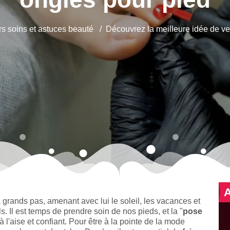
rs soins et astuces beauté
Découvrez la meilleure idée de ve
 à grands pas, amenant avec lui le soleil, les vacances et
. Il est temps de prendre soin de nos pieds, et la "
pose
à l'aise et confiant. Pour être à la pointe de la mode