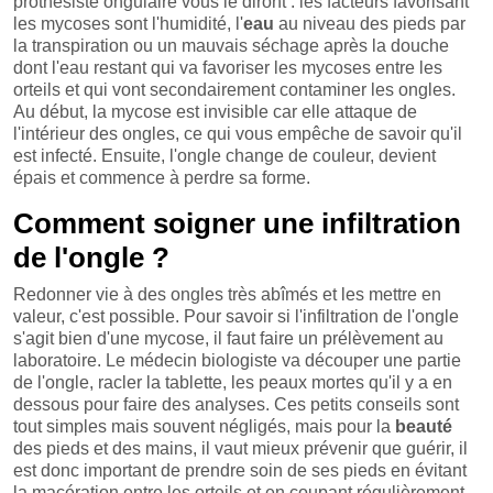
prothésiste ongulaire vous le diront : les facteurs favorisant
les mycoses sont l'humidité, l'
eau
au niveau des pieds par
la transpiration ou un mauvais séchage après la douche
dont l'eau restant qui va favoriser les mycoses entre les
orteils et qui vont secondairement contaminer les ongles.
Au début, la mycose est invisible car elle attaque de
l'intérieur des ongles, ce qui vous empêche de savoir qu'il
est infecté. Ensuite, l'ongle change de couleur, devient
épais et commence à perdre sa forme.
Comment soigner une infiltration
de l'ongle ?
Redonner vie à des ongles très abîmés et les mettre en
valeur, c'est possible. Pour savoir si l'infiltration de l'ongle
s'agit bien d'une mycose, il faut faire un prélèvement au
laboratoire. Le médecin biologiste va découper une partie
de l'ongle, racler la tablette, les peaux mortes qu'il y a en
dessous pour faire des analyses. Ces petits conseils sont
tout simples mais souvent négligés, mais pour la
beauté
des pieds et des mains, il vaut mieux prévenir que guérir, il
est donc important de prendre soin de ses pieds en évitant
la macération entre les orteils et en coupant régulièrement