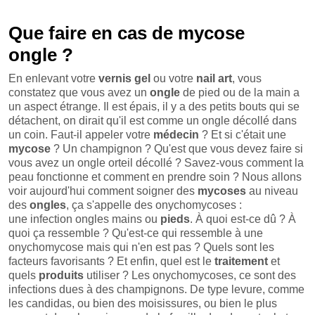
Que faire en cas de mycose
ongle ?
En enlevant votre
vernis gel
ou votre
nail art
, vous
constatez que vous avez un
ongle
de pied ou de la main a
un aspect étrange. Il est épais, il y a des petits bouts qui se
détachent, on dirait qu'il est comme un ongle décollé dans
un coin. Faut-il appeler votre
médecin
? Et si c'était une
mycose
? Un champignon ? Qu'est que vous devez faire si
vous avez un ongle orteil décollé ? Savez-vous comment la
peau fonctionne et comment en prendre soin ? Nous allons
voir aujourd'hui comment soigner des
mycoses
au niveau
des
ongles
, ça s'appelle des onychomycoses :
une infection ongles mains ou
pieds
. À quoi est-ce dû ? À
quoi ça ressemble ? Qu'est-ce qui ressemble à une
onychomycose mais qui n'en est pas ? Quels sont les
facteurs favorisants ? Et enfin, quel est le
traitement
et
quels
produits
utiliser ? Les onychomycoses, ce sont des
infections dues à des champignons. De type levure, comme
les candidas, ou bien des moisissures, ou bien le plus