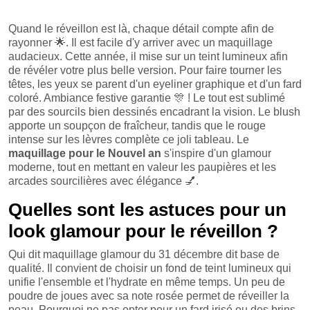
Quand le réveillon est là, chaque détail compte afin de
rayonner
🌟
. Il est facile d'y arriver avec un maquillage
audacieux. Cette année, il mise sur un teint lumineux afin
de révéler votre plus belle version. Pour faire tourner les
têtes, les yeux se parent d'un eyeliner graphique et d'un fard
coloré. Ambiance festive garantie
🎊
! Le tout est sublimé
par des sourcils bien dessinés encadrant la vision. Le blush
apporte un soupçon de fraîcheur, tandis que le rouge
intense sur les lèvres complète ce joli tableau. Le
maquillage pour le Nouvel an
s'inspire d'un glamour
moderne, tout en mettant en valeur les paupières et les
arcades sourcilières avec élégance
💅
.
Quelles sont les astuces pour un
look glamour pour le réveillon ?
Qui dit maquillage glamour du 31 décembre dit base de
qualité. Il convient de choisir un fond de teint lumineux qui
unifie l'ensemble et l'hydrate en même temps. Un peu de
poudre de joues avec sa note rosée permet de réveiller la
peau. Pourquoi ne pas opter pour un fard irisé ou des brins