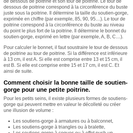
de dessous de poitrine et son tour de poitrine. Le tour de
dessous de poitrine correspond à la circonférence du buste
juste sous la poitrine. Il détermine la taille du soutien-gorge,
exprimée en chiffre (par exemple, 85, 90, 95…). Le tour de
poitrine correspond à la circonférence du buste au niveau
du point le plus fort de la poitrine. Il détermine le bonnet du
soutien-gorge, exprimé en lettre (par exemple, A, B, C…).
Pour calculer le bonnet, il faut soustraire le tour de dessous
de poitrine au tour de poitrine. Si la différence est inférieure
à 13 cm, il est A. Si elle est comprise entre 13 et 15 cm, il
est B. Si elle est comprise entre 15 et 17 cm, il est C. Et
ainsi de suite.
Comment choisir la bonne taille de soutien-
gorge pour une petite poitrine.
Pour les petits seins, il existe plusieurs formes de soutiens-
gorge qui peuvent mettre en valeur le décolleté ou créer
une illusion de volume :
Les soutiens-gorge à armatures ou à balconnet,
Les soutiens-gorge à triangles ou à bralette,
Les soutiens-gorge à coques ou à effet push-up,