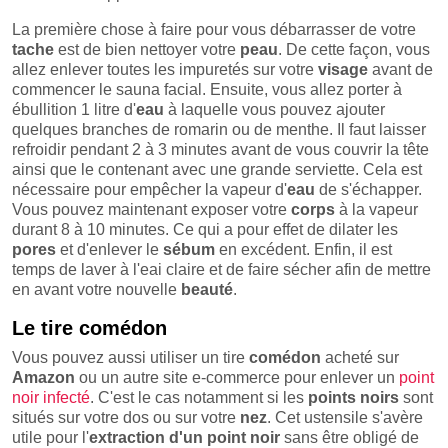
La première chose à faire pour vous débarrasser de votre
tache
est de bien nettoyer votre
peau
. De cette façon, vous
allez enlever toutes les impuretés sur votre
visage
avant de
commencer le sauna facial. Ensuite, vous allez porter à
ébullition 1 litre d'
eau
à laquelle vous pouvez ajouter
quelques branches de romarin ou de menthe. Il faut laisser
refroidir pendant 2 à 3 minutes avant de vous couvrir la tête
ainsi que le contenant avec une grande serviette. Cela est
nécessaire pour empêcher la vapeur d'
eau
de s'échapper.
Vous pouvez maintenant exposer votre
corps
à la vapeur
durant 8 à 10 minutes. Ce qui a pour effet de dilater les
pores
et d'enlever le
sébum
en excédent. Enfin, il est
temps de laver à l'eai claire et de faire sécher afin de mettre
en avant votre nouvelle
beauté
.
Le tire comédon
Vous pouvez aussi utiliser un tire
comédon
acheté sur
Amazon
ou un autre site e-commerce pour enlever un
point
noir infecté
. C'est le cas notamment si les
points
noirs
sont
situés sur votre dos ou sur votre
nez
. Cet ustensile s'avère
utile pour l'
extraction d'un point noir
sans être obligé de