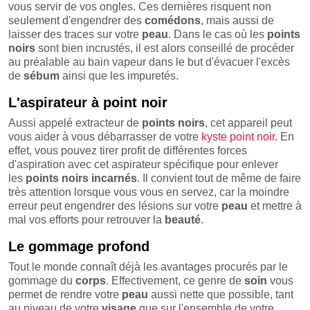
vous servir de vos ongles. Ces dernières risquent non
seulement d'engendrer des
comédons
, mais aussi de
laisser des traces sur votre
peau
. Dans le cas où les
points
noirs
sont bien incrustés, il est alors conseillé de procéder
au préalable au bain vapeur
dans le but d'évacuer l'excès
de
sébum
ainsi que les impuretés.
L'aspirateur à point noir
Aussi appelé extracteur de
points
noirs
, cet appareil peut
vous aider à vous débarrasser de votre
kyste point noir
. En
effet, vous pouvez tirer profit de différentes forces
d'aspiration avec cet aspirateur spécifique pour enlever
les
points noirs incarnés
. Il convient tout de même de faire
très attention lorsque vous vous en servez, car la moindre
erreur peut engendrer des lésions sur votre
peau
et mettre à
mal vos efforts pour retrouver la
beauté
.
Le gommage profond
Tout le monde connaît déjà les avantages procurés par le
gommage du
corps
. Effectivement, ce genre de
soin
vous
permet de rendre votre
peau
aussi nette que possible, tant
au niveau de votre
visage
que sur l'ensemble de votre